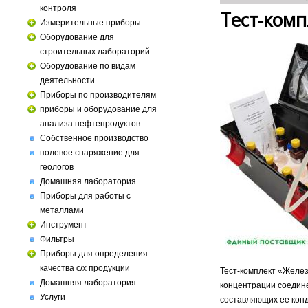
контроля
Тест-комп
Измерительные приборы
Оборудование для
строительных лабораторий
Оборудование по видам
деятельности
Приборы по производителям
приборы и оборудование для
анализа нефтепродуктов
Собственное производство
полевое снаряжение для
геологов
Домашняя лаборатория
Приборы для работы с
металлами
Инструмент
Фильтры
Приборы для определения
качества с/х продукции
Тест-комплект «Желе
Домашняя лаборатория
концентрации соединен
Услуги
составляющих ее конд