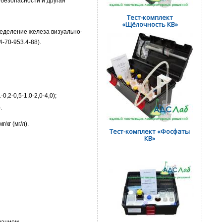
безопасности и другая
Тест-комплект
«Щёлочность КВ»
еделение железа визуально-
-70-953.4-88).
0,2-0,5-1,0-2,0-4,0);
.
г/кг (мг/л).
Тест-комплект «Фосфаты
КВ»
ванием