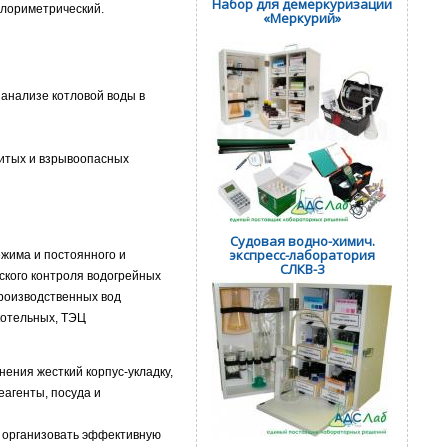
Набор для демеркуризации
олориметрический.
«Меркурий»
 анализе котловой воды в
витых и взрывоопасных
Судовая водно-химич.
экспресс-лаборатория
жима и постоянного и
СЛКВ-3
ского контроля водогрейных
производственных вод
котельных, ТЭЦ
ения жесткий корпус-укладку,
еагенты, посуда и
х организовать эффективную