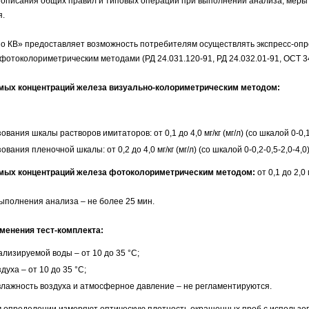
 описания общих правил и типовых операций при выполнении анализа, меры 
я.
о КВ» предоставляет возможность потребителям осуществлять экспресс-опр
фотоколориметрическим методами (РД 24.031.120-91, РД 24.032.01-91, ОСТ 34
мых концентраций железа визуально-колориметрическим методом:
ования шкалы растворов имитаторов: от 0,1 до 4,0 мг/кг (мг/л) (со шкалой 0-0,1-
ования пленочной шкалы: от 0,2 до 4,0 мг/кг (мг/л) (со шкалой 0-0,2-0,5-2,0-4,0)
мых концентраций железа фотоколориметрическим методом:
от 0,1 до 2,0 м
полнения анализа – не более 25 мин.
менения тест-комплекта:
лизируемой воды – от 10 до 35 °С;
духа – от 10 до 35 °С;
влажность воздуха и атмосферное давление – не регламентируются.
 определении измеряют оптическую плотность окрашенных проб с использо