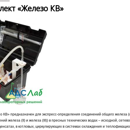
лект «Железо КВ»
зо КВ» предназначен для экспресс-определения соединений общего железа 
ий железа (II) и железа (III)) в пресных технических водах – исходной, сетев
енсатах, в котловых, циркулирующих в системах охлаждения и теплофикацион