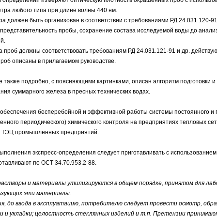
ра любого типа при длине волны 440 нм.
ра должен быть организован в соответствии с требованиями РД 24.031.120-91
представительность пробы, сохранение состава исследуемой воды до анализ
й.
а проб должны соответствовать требованиям РД 24.031.121-91 и др. действу
проб описаны в прилагаемом руководстве.
е также подробно, с поясняющими картинками, описан алгоритм подготовки и
ия суммарного железа в пресных технических водах.
 обеспечения бесперебойной и эффективной работы системы постоянного и 
ленного периодического) химического контроля на предприятиях тепловых сет
х, ТЭЦ промышленных предприятий.
выполнения экспресс-определения следует приготавливать с использование
тавливают по ОСТ 34.70.953.2-88.
растворы и материалы утилизируются в общем порядке, принятом для ла
ьзующих эти материалы.
ия, до ввода в эксплуатацию, потребителю следует провести осмотр, обр
и и укладки; целостность стеклянных изделий и т.п. Претензии принимают