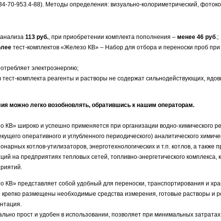
 34-70-953.4-88). Методы определения: визуально-колориметрический, фоток
 анализа
113 руб.
, при приобретении комплекта пополнения –
менее 46 руб
.;
олее
тест-комплектов «Железо КВ» – Набор для отбора и переноски проб при
потребляет электроэнергию;
в тест-комплекта реагенты и растворы не содержат сильнодействующих, ядо
ия можно легко возобновлять, обратившись к нашим операторам.
о КВ» широко и успешно применяется при организации водно-химического ре
екущего оперативного и углубленного периодического) аналитического химиче
онарных котлов-утилизаторов, энерготехнологических и т.п. котлов, а также 
ций на предприятиях тепловых сетей, топливно-энергетического комплекса, 
риятий.
о КВ» представляет собой удобный для переноски, транспортирования и хран
и крепко размещены необходимые средства измерения, готовые растворы и р
нтация.
ально прост и удобен в использовании, позволяет при минимальных затрата