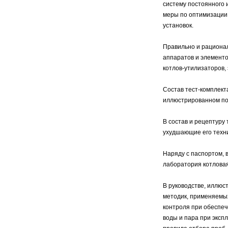
систему постоянного 
меры по оптимизации 
установок.
Правильно и рациона
аппаратов и элементо
котлов-утилизаторов, 
Состав тест-комплект
иллюстрированном по
В состав и рецептуру
ухудшающие его техни
Наряду с паспортом, 
лаборатория котлова
В руководстве, иллю
методик, применяемых
контроля при обеспеч
воды и пара при эксп