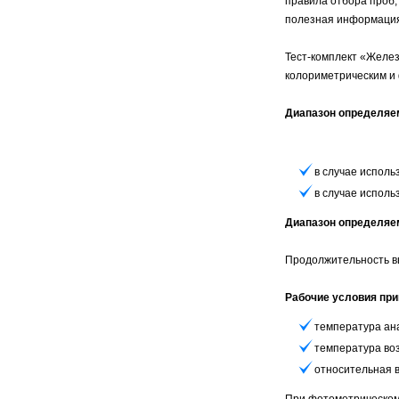
правила отбора проб,
полезная информаци
Тест-комплект «Желез
колориметрическим и 
Диапазон определяе
в случае использ
в случае использ
Диапазон определяе
Продолжительность вы
Рабочие условия при
температура ана
температура воз
относительная 
При фотометрическом