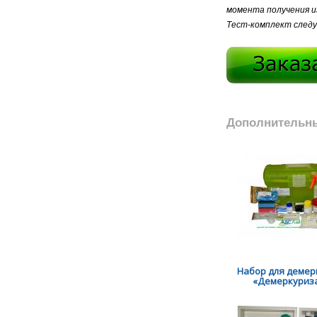
момента получения и
Тест-комплект следуе
Дополнительн
Набор для демер
«Демеркуриза