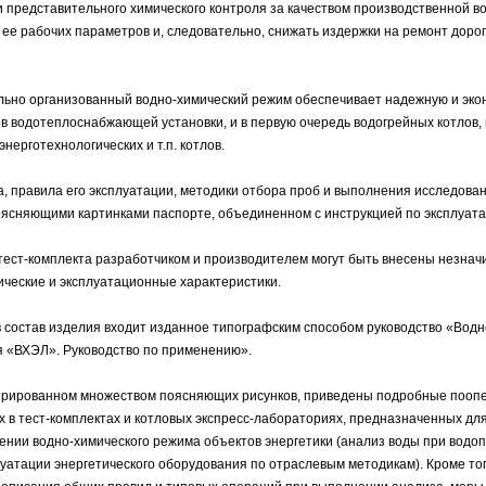
и представительного химического контроля за качеством производственной 
ее рабочих параметров и, следовательно, снижать издержки на ремонт доро
льно организованный водно-химический режим обеспечивает надежную и эко
в водотеплоснабжающей установки, и в первую очередь водогрейных котлов
энерготехнологических и т.п. котлов.
а, правила его эксплуатации, методики отбора проб и выполнения исследова
ясняющими картинками паспорте, объединенном с инструкцией по эксплуата
 тест-комплекта разработчиком и производителем могут быть внесены незна
ческие и эксплуатационные характеристики.
в состав изделия входит изданное типографским способом руководство «Водн
я «ВХЭЛ». Руководство по применению».
стрированном множеством поясняющих рисунков, приведены подробные поо
 в тест-комплектах и котловых экспресс-лабораториях, предназначенных для
ении водно-химического режима объектов энергетики (анализ воды при водоп
луатации энергетического оборудования по отраслевым методикам). Кроме тог