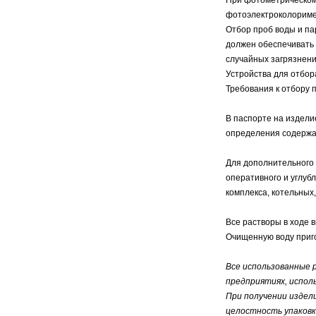
фотоэлектроколоримет
Отбор проб воды и па
должен обеспечивать 
случайных загрязнени
Устройства для отбор
Требования к отбору 
В паспорте на издели
определения содержан
Для дополнительного
оперативного и углуб
комплекса, котельны
Все растворы в ходе 
Очищенную воду приго
Все использованные 
предприятиях, испол
При получении издел
целостность упаковк