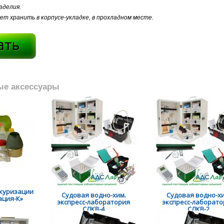
зделия.
т хранить в корпусе-укладке, в прохладном месте.
ые аксессуары
куризации
Судовая водно-хим.
Судовая водно-хи
ция-К»
экспресс-лаборатория
экспресс-лаборат
СЛКВ-4
СЛКВ-2