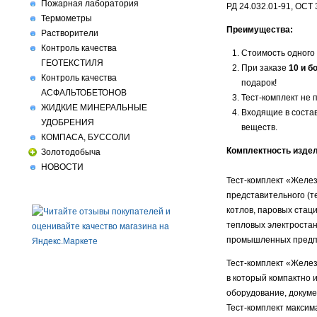
Пожарная лаборатория
РД 24.032.01-91, ОСТ
Термометры
Преимущества:
Растворители
Контроль качества
Стоимость одного
ГЕОТЕКСТИЛЯ
При заказе
10 и б
Контроль качества
подарок!
АСФАЛЬТОБЕТОНОВ
Тест-комплект не 
ЖИДКИЕ МИНЕРАЛЬНЫЕ
Входящие в соста
УДОБРЕНИЯ
веществ.
КОМПАСА, БУССОЛИ
Комплектность издел
Золотодобыча
НОВОСТИ
Тест-комплект «Желез
представительного (т
котлов, паровых стаци
тепловых электростан
промышленных предп
Тест-комплект «Желез
в который компактно 
оборудование, докуме
Тест-комплект максим