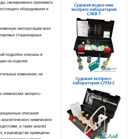
воды, своевременно принимать
Судовая водно-хим.
экспресс-лаборатория
гостоящего оборудования и
СЛКВ-1
номичную эксплуатацию всех
, паровых стационарных
ний подробно описаны в
ции на изделие.
чительные изменения, не
Cудовая экспресс-
лаборатория СЛТМ-2
о-химическая экспресс-
перационные описания
 аналитического химического
одготовке, а также анализ
о, в руководстве приведены