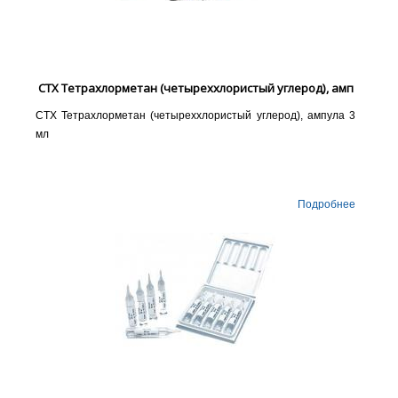
СТХ Тетрахлорметан (четыреххлористый углерод), амп
СТХ Тетрахлорметан (четыреххлористый углерод), ампула 3
мл
Подробнее