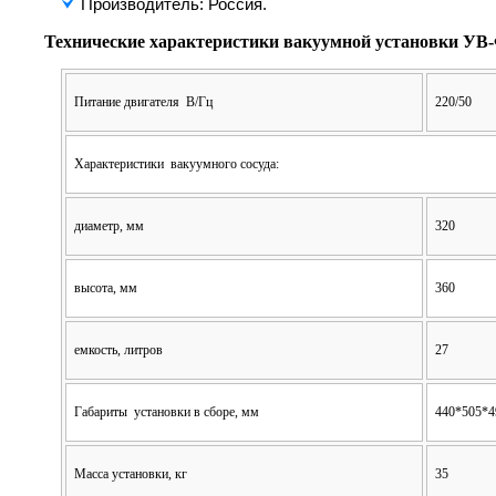
Производитель: Россия.
Технические характеристики в
акуумной установки УВ
Питание двигателя
В/Гц
220/50
Характеристики
вакуумного сосуда:
диаметр, мм
320
высота, мм
360
емкость, литров
27
Габариты
установки в сборе, мм
440*505*4
Масса установки, кг
35