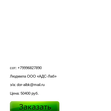
сот: +79996827890
Людмила ООО «АДС-Лаб»
э/а:
dor
-
albk
@
mail
.
ru
Цена: 50400 руб.