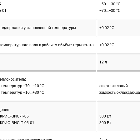
5
−50...+30 °С
5-01
−70...+30 °С
поддержания установленной температуры
±0.02 °С
температурного поля в рабочем объёме термостата
±0.02 °С
12 л
еплоноситель:
температур −70...−10 °С
спирт этиловый
температур −10...+30 °С
жидкость охлаждающа
ения:
я КРИО-ВИС-Т-05
300 Вт
я КРИО-ВИС-Т-05-01
300 Вт
для установки вискозиметров
2 шт