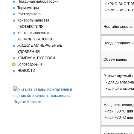
Пожарная лаборатория
• КРИО-ВИС-Т-0
Термометры
• КРИО-ВИС-Т-0
Растворители
Контроль качества
Нестабильность 
ГЕОТЕКСТИЛЯ
Контроль качества
АСФАЛЬТОБЕТОНОВ
Неоднородность 
ЖИДКИЕ МИНЕРАЛЬНЫЕ
УДОБРЕНИЯ
КОМПАСА, БУССОЛИ
Объём ванны
Золотодобыча
НОВОСТИ
Рекомендуемый т
• для диапазона 
• для диапазона 
Мощность охлажд
• при −50 °C дл
• при −70 °C дл
Количество мест 