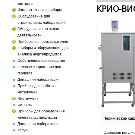
контроля
КРИО-ВИС
Измерительные приборы
Оборудование для
строительных лабораторий
Оборудование по видам
деятельности
Приборы по производителям
приборы и оборудование для
анализа нефтепродуктов
Собственное производство
полевое снаряжение для
геологов
Домашняя лаборатория
Приборы для работы с
металлами
Инструмент
Фильтры
Приборы для определения
качества с/х продукции
Технические хар
Домашняя лаборатория
Услуги
Диапазон регули