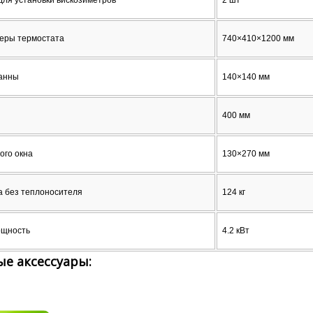
еры термостата
740×410×1200 мм
ванны
140×140 мм
400 мм
ого окна
130×270 мм
а без теплоносителя
124 кг
ощность
4.2 кВт
е аксессуары: