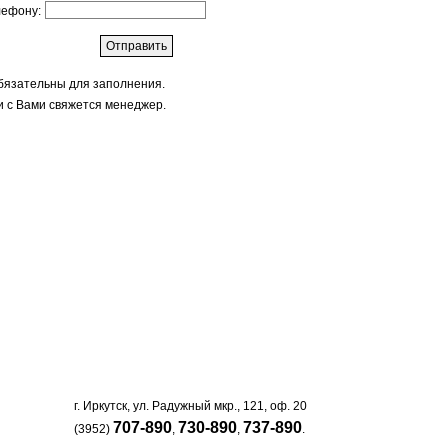
лефону:
бязательны для заполнения.
и с Вами свяжется менеджер.
г. Иркутск, ул. Радужный мкр., 121, оф. 20
707-890
730-890
737-890
(3952)
,
,
.