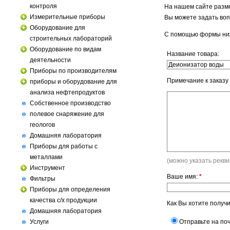
контроля
На нашем сайте разм
Измерительные приборы
Вы можете задать воп
Оборудование для
С помощью формы ни
строительных лабораторий
Оборудование по видам
Название товара:
деятельности
Приборы по производителям
Примечание к заказу
приборы и оборудование для
анализа нефтепродуктов
Собственное производство
полевое снаряжение для
геологов
Домашняя лаборатория
Приборы для работы с
металлами
(можно указать рекв
Инструмент
Ваше имя:
*
Фильтры
Приборы для определения
качества с/х продукции
Как Вы хотите получ
Домашняя лаборатория
Отправьте на поч
Услуги