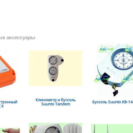
ые аксессуары
Клинометр и буссоль
ктронный
Буссоль Suunto KB-1
Suunto Tandem
II