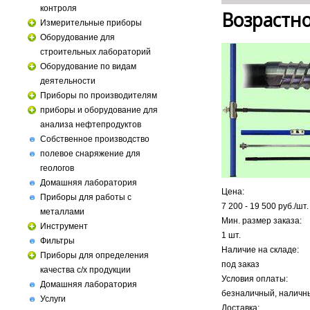
контроля
Возрастн
Измерительные приборы
Оборудование для
строительных лабораторий
Оборудование по видам
деятельности
Приборы по производителям
приборы и оборудование для
анализа нефтепродуктов
Собственное производство
полевое снаряжение для
геологов
Домашняя лаборатория
Цена:
Приборы для работы с
7 200
-
19 500
руб./шт.
металлами
Мин. размер заказа:
Инструмент
1 шт.
Фильтры
Наличие на складе:
Приборы для определения
под заказ
качества с/х продукции
Условия оплаты:
Домашняя лаборатория
безналичный, наличн
Услуги
Доставка: