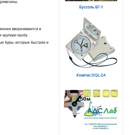
древесины.
Буссоль БГ-1
леннее вворачиваются в
 хрупкую пробу.
ые буры, которые быстрее и
Компас DQL-2A