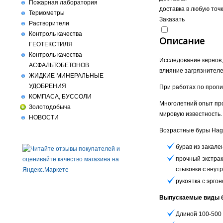
Пожарная лаборатория
доставка в любую точ
Термометры
Заказать
Растворители
Контроль качества
Описание
ГЕОТЕКСТИЛЯ
Контроль качества
Исследование кернов,
АСФАЛЬТОБЕТОНОВ
влияние загрязнителе
ЖИДКИЕ МИНЕРАЛЬНЫЕ
УДОБРЕНИЯ
При работах по проп
КОМПАСА, БУССОЛИ
Многолетний опыт про
Золотодобыча
мировую известность.
НОВОСТИ
Возрастные буры Hag
бурав из закале
прочный экстра
стыковки с внут
рукоятка с эрг
Выпускаемые виды б
Длиной 100-500 