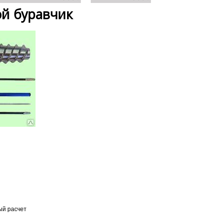
ой буравчик
ый расчет