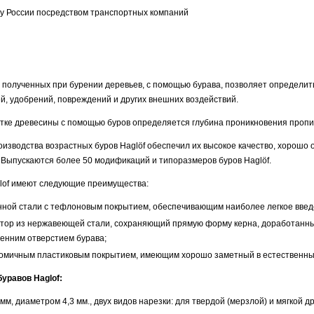
ку России посредством транспортных компаний
 полученных при бурении деревьев, с помощью бурава, позволяет определить 
й, удобрений, повреждений и других внешних воздействий.
итке древесины с помощью буров определяется глубина проникновения проп
изводства возрастных буров Haglöf обеспечил их высокое качество, хорошо
 Выпускаются более 50 модификаций и типоразмеров буров Haglöf.
lof имеют следующие преимущества:
нной стали с тефлоновым покрытием, обеспечивающим наиболее легкое введе
ктор из нержавеющей стали, сохраняющий прямую форму керна, доработанн
ренним отверстием бурава;
ономичным пластиковым покрытием, имеющим хорошо заметный в естественных
уравов Haglof:
мм, диаметром 4,3 мм., двух видов нарезки: для твердой (мерзлой) и мягкой д