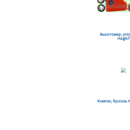
Высотомер, угл
Haglof
Компас, буссоль NH