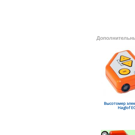
Дополнительн
Высотомер эле
Haglof EC 